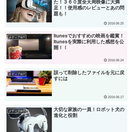
た！３６０度全天周映像に大満
足！！使用感のレビューとあの問
題も！
2016.06.25
Itunesでおすすめの映画を鑑賞！
メディア&IT
Itunesを実際に利用した感想を公
開！！
2016.06.24
誤って削除したファイルを元に戻
メディア&IT
すには
2016.06.17
大切な家族の一員！ロボット犬の
メディア&IT
進化と役割