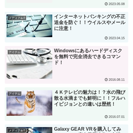
2023.05.08
インターネットバンキングの不正
メディア&IT
送金を防ぐ！！ウイルスやメール
に注意！
2023.04.15
Windowsにあるハードディスク
アイテム
を無料で完全消去できるコマン
ド！
2016.08.11
４Ｋテレビの魅力は！？水の飛び
アイテム
散る水滴までも鮮明に！！フルハ
イビジョンとの違いは歴然！
2016.07.01
Galaxy GEAR VRを購入してみ
メディア&IT