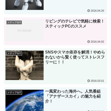
2016.04.20
リビングのテレビで気軽に検索！
メディア&IT
スティックPCのススメ
2016.04.02
SNSやスマホ依存を解消！やめら
メディア&IT
れないから賢く使ってストレスフ
リーに！！
2016.03.01
一風変わった海外へ。人気番組
メディア&IT
「アナザースカイ」の魅力を紹
介！