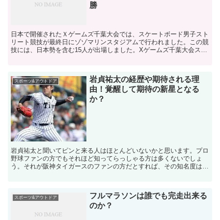
勝
日本で開催されたＸゲームズ千葉大会では、スケートボード男子スト
リート競技が最終日にゾゾマリンスタジアムで行われました。この競
技には、日本勢を含む15人が出場しました。Xゲームズ千葉大会スケ
ボー男子ストリート：小野寺吟雲、13歳で歴史を刻む競...
岩貞祐太の経歴や期待される理
スポーツ&アウトドア
由！覚醒して期待の新星となる
か？
岩貞祐太と聞いてピンと来る人はほとんどいないかと思います。プロ
野球ファンの方でもそれほど知ってらっしゃる方は多くないでしょ
う。それが阪神タイガースのファンの方だとすれば、その知名度は一
気に上がるかと思います。２０１３年のドラフトでタイガース...
フルマラソンは誰でも完走出来る
スポーツ&アウトドア
のか？