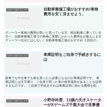
自動車整備工場がおすすめ!車検
スポーツ&アウトドア
費用を安く済ませよう。
ディーラー車検の費用が高いと思っている方、軽自動車に乗っている
方へ、自動車整備工場での車検に実際にかかった費用をお教えします
ディーラー任せにはしない！自動車整備工場がおすすめ ２回目の車
検からディーラーではなく、近所の自動車整備工場...
車庫証明をご自身で手続きするに
スポーツ&アウトドア
は
新車でも中古車でも車を買ったら必要になるのが車庫証明です。 車
庫証明とは文字通り、ご自身で買った車の保管場所があることを証明
するものです。 ご自身で手続きすれば車庫証明に掛かる費用を削減
することができます。 車を買ったら車庫証明 ...
小野寺吟雲、13歳の天才スケータ
スポーツ&アウトドア
ーがXゲームズ千葉大会で見事優