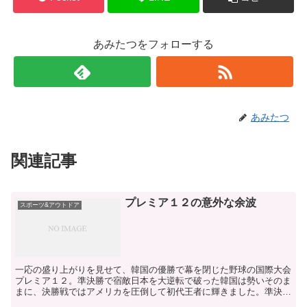
あみたつをフォローする
あみたつ
関連記事
プレミア１２の意外な余波
スポーツ&アウトドア
一応の盛り上がりを見せて、韓国の優勝で幕を閉じた野球の国際大会
プレミア１２。準決勝で宿敵日本を大逆転で破った韓国は勢いそのま
まに、決勝戦ではアメリカを圧倒して初代王者に輝きました。準決勝
の日本戦では、土壇場の9回まで沈黙していた打線同様に、...