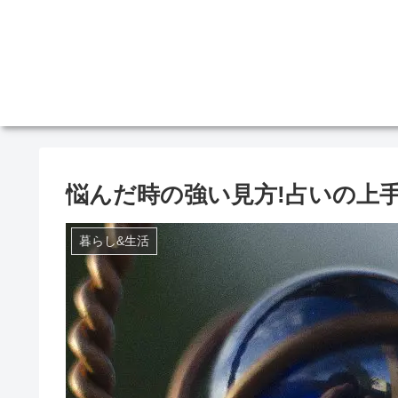
悩んだ時の強い見方!占いの上
暮らし&生活