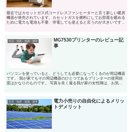
最近ではカセットガス式コードレスファンヒーターと言う新しい暖房
機器が発売されています。カセットガスを燃料にしてお部屋を暖める
ために電力も電池も不要、停電しても使えると言うのが大きいです。
お部屋を暖房するのによくご家庭で導入されているのが石油...
MG7530プリンターのレビュー記
生活・知恵・知識・雑学
事
パソコンを使っていると、どうしても必要になってくるのが周辺機器
です。 我が家でもその周辺機器のひとつであるプリンターの使用頻
度はかなりのものです。 写真を良く撮る我が家の女性陣は、お気に
入りの写真をプリントするのですが、その際にパソコ...
電力小売りの自由化によるメリッ
生活・知恵・知識・雑学
トデメリット