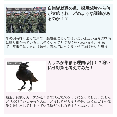
自衛隊就職の道。採用試験から何
学習・転職・就職・企業
が支給され、どのような訓練があ
るのか！？
年の瀬も押し迫って来て、受験生にとってはいよいよ追い込みの準備
に取り掛かっている人も多くなってきてる頃だと思います。 せめ
て、年末年始くらいは勉強も忘れてゆっくりさせてあげたいと思うの
ですが、なかなかそうも行かないようです。 受験生のみ...
カラスが集まる理由は何！？追い
暮らし&生活
払う対策を考えてみた！
最近、何故かカラスが近くまで飛んで来るようになりました。ほとん
ど見掛けていなかったのに、どうしてだろう？多分、近くにゴミや残
飯を雑に出してしまっている所があるのでは？と思います。 そこで
餌にありつけたカラスが仲間を呼んで来たのではないかな...