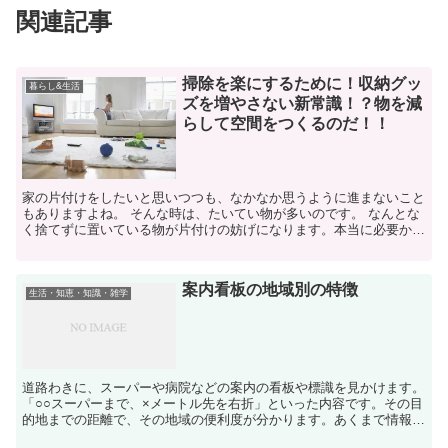
関連記事
掃除を楽にするために！収納グッ
暮らし&生活
ズを増やさない新常識！？物を減
らして空間をつくるのだ！！
家の片付けをしたいと思いつつも、なかなか思うように進まないこと
もありますよね。 そんな時は、たいてい物が多いのです。 なんとな
く捨てずに置いている物が片付けの妨げになります。本当に必要かど
うか考えて、潔く捨てることも必要なのです。 ...
案内看板の地域別の特徴
生活・知恵・知識・雑学
道路わきに、スーパーや病院などの案内の看板や標識を見かけます。
「○○スーパーまで、×メートル先を右折」といった内容です。その目
的地までの距離で、その地域の便利度が分かります。あくまで情報を
伝える目的の看板ですが、その地域性が現れています。 ...