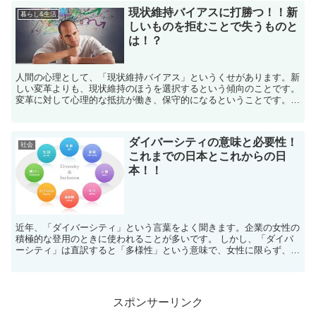
現状維持バイアスに打勝つ！！新
暮らし&生活
しいものを拒むことで失うものと
は！？
人間の心理として、「現状維持バイアス」というくせがあります。新
しい変革よりも、現状維持のほうを選択するという傾向のことです。
変革に対して心理的な抵抗が働き、保守的になるということです。
変革のとき 日常生活で、大きな変革といえば、進学や...
ダイバーシティの意味と必要性！
社会
これまでの日本とこれからの日
本！！
近年、「ダイバーシティ」という言葉をよく聞きます。企業の女性の
積極的な登用のときに使われることが多いです。 しかし、「ダイバ
ーシティ」は直訳すると「多様性」という意味で、女性に限らず、年
齢や経歴、国籍など、多様な人材がそれぞれの能力を生か...
スポンサーリンク