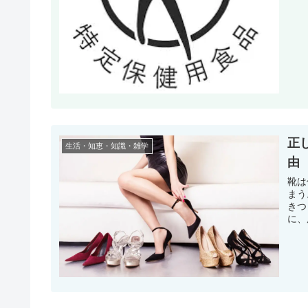
正
生活・知恵・知識・雑学
由
靴は
まう
きつ
に、