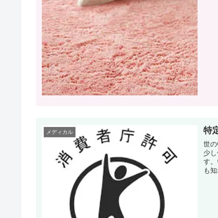
特
メディカル
世の
少し
す。
も知