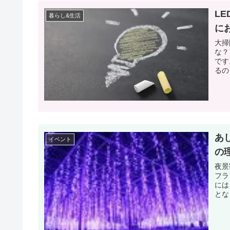
L
暮らし&生活
に
大掃
な？
です
るの
あ
イベント
の
夜景
フラワーパーク！
には
とな