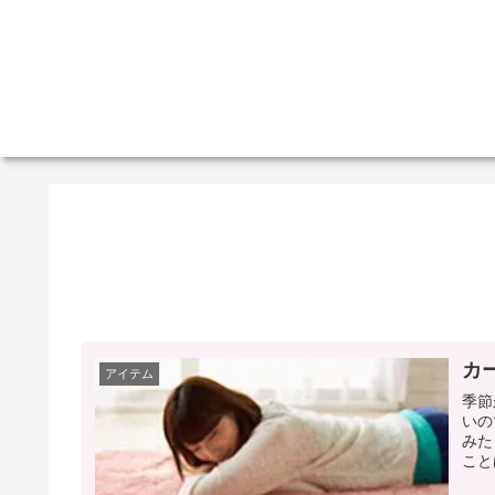
カ
アイテム
季節
いの
みた
こと