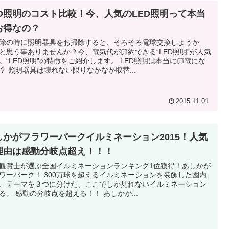
ED照明のコスト比較！今、人気のLED照明って本当
お得なの？
除の時に照明器具をお掃除すると、そろそろ電球交換しようか
と思う事ありませんか？今、電気代が節約できる“LED照明”が人気
。“LED照明”の特徴をご紹介します。 LED照明は本当に節電にな
？ 照明器具は壊れない限りなかなか取替...
2015.11.01
しかがフラワーパークイルミネーション2015！人気
理由は感動分岐点超え！！！
観賞士が選ぶ全国イルミネーションランキング1位獲得！あしかが
 300万球を超えるイルミネーションを装飾した園内
、テーマを３つに分けた、ここでしか見れないイルミネーション
る。 感動の分岐点を超える！！ あしかが...